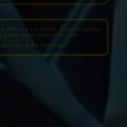
o von uns berichtet. Eine kompakte
g vieler Medienberichte vom
nger Ski- & Eisfasching!