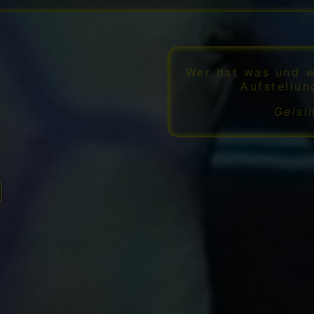
Wer hat was und w
Aufstellun
Geisi